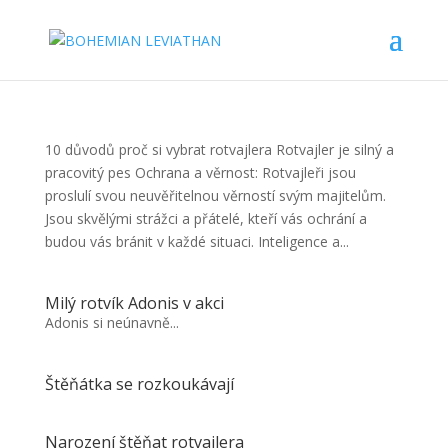
10 důvodů proč si vybrat rotvajlera Rotvajler je silný a
pracovitý pes Ochrana a věrnost: Rotvajleři jsou
proslulí svou neuvěřitelnou věrností svým majitelům.
Jsou skvělými strážci a přátelé, kteří vás ochrání a
budou vás bránit v každé situaci. Inteligence a...
Milý rotvík Adonis v akci
Adonis si neúnavně...
Štěňátka se rozkoukávají
Narození štěňat rotvajlera